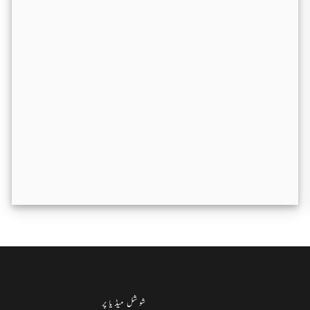
شوشل میڈیا پر