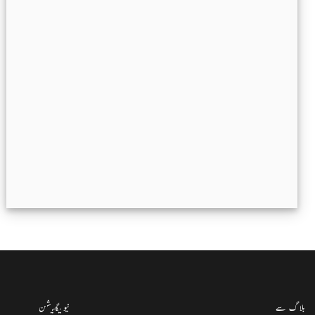
بلاگ سے
نیویگیشن