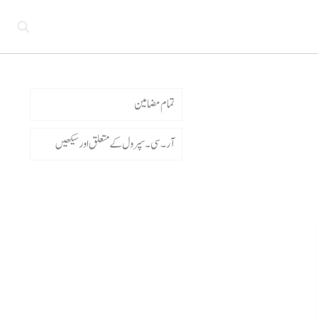
تمام مضامین
آر۔سی ۔سپرول کے متعلق اورسیکھیں