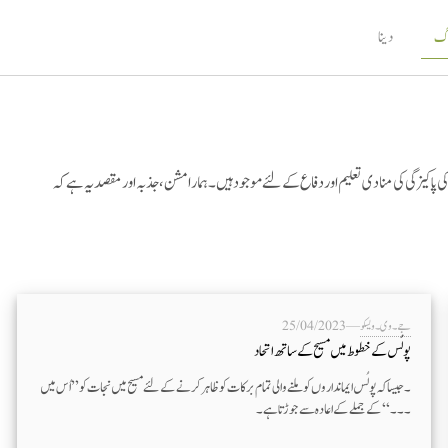
اگ
دینا
پاکیزگی کی منادی تعلیم اور دفاع کے لئے موجود ہیں۔ ہمارا مشن ، جذبہ اور مقصد یہ ہے کہ
جے۔وی۔ ویسکو
—
25/04/2023
پولُس کے خطوط میں مسیح کے ساتھ اتحاد
۔جیسا کہ پولُس ایمانداروں کو ملنے والی تمام برکات کو ظاہر کرنے کے لئے مسیح میں نجات کو ’’اُس میں
۔۔۔‘‘ کے جملے کے اعادہ سے جوڑتا ہے۔