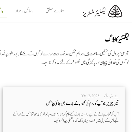
ہمارے متعلق
وسائل و مواد
بل
لیگنئیر کا بلاگ
آرسی سپرول کی تعلیمی جماعت ہیں اور ہم ممکن حد تک بہت سارے لوگوں کے لئے پھر پور طور پر خُدا کی 
لوگوں کی خُدا کی پہچان اور پاکیزگی میں نشوونما کے لئے مدد کرنا ہے۔
جے۔وی۔ ویسکو
—
09/12/2025
تین چیزیں جو آپ کو روم کی کلیسیا کے بارے میں جاننی چاہئیں
آپ کو نجات پانے کےلیے راست بازی کے کام کرنا لازم ہیں، یہ لوتھر کا بوجھ تھا جس نے خدا کے
لیے اُس کے دِل میں غصہ، یہاں تک کہ دُشمنی پیدا کر دی۔