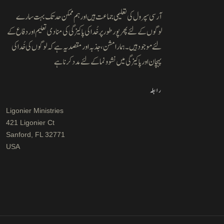
آرسی سپرول کی تعلیمی جماعت ہیں اور ہم ممکن حد تک بہت سارے
لوگوں کے لئے پھر پور طور پر خُدا کی پاکیزگی کی منادی تعلیم اور دفاع کے
لئے موجود ہیں۔ ہمارا مشن ، جذبہ اور مقصد یہ ہے کہ لوگوں کی خُدا کی
پہچان اور پاکیزگی میں نشوونما کے لئے مدد کرنا ہے
رابطہ
Ligonier Ministries
421 Ligonier Ct
Sanford, FL 32771
USA