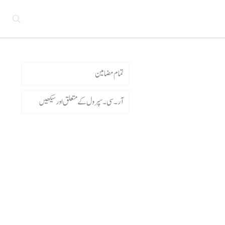
تمام مضامین
آر۔سی ۔سپرول کے متعلق اورسیکھیں