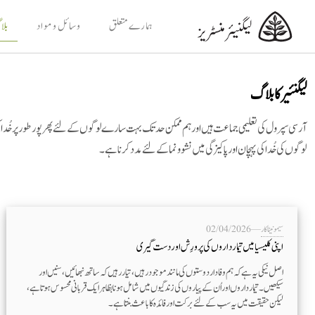
ہمارے متعلق
وسائل و مواد
بل
لیگنئیر کا بلاگ
آرسی سپرول کی تعلیمی جماعت ہیں اور ہم ممکن حد تک بہت سارے لوگوں کے لئے پھر پور طور پر خُدا کی 
لوگوں کی خُدا کی پہچان اور پاکیزگی میں نشوونما کے لئے مدد کرنا ہے۔
سیمونیٹا کار
—
02/04/2026
اپنی کلیسیا میں تیمارداروں کی پرورِش اور دست گیری
اصل نیکی یہ ہے کہ ہم وفادار دوستوں کی مانند موجود رہیں، تیار رہیں کہ ساتھ نبھائیں، سنیں اور
سیکھیں۔ تیمارداروں اور اُن کے پیاروں کی زندگیوں میں شامل ہونا بظاہر ایک قربانی محسوس ہوتا ہے،
لیکن حقیقت میں یہ سب کے لئے برکت اور فائدہ کا باعث بنتا ہے۔