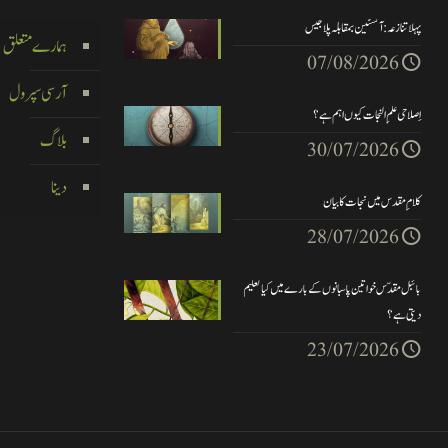
پہلا تنازعہ : آگسٹین بمقابلہ پلاجیس
ہمارے متعلق
07/08/2026
آر سی سپرول
اِصلاحی علم ِ النجات کیوں اہم ہے ؟
بلاگ
30/07/2026
دینا
کلام ِ مقدس میں نجات کا بیان
28/07/2026
بائبل مقدّس خواتین پاسبانوں کے بارے میں کیا تعلیم
دیتی ہے؟
23/07/2026