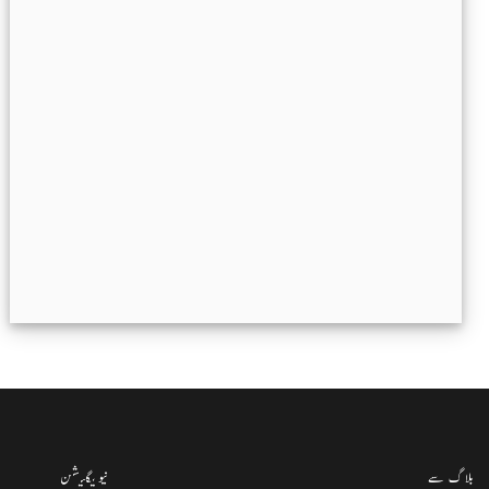
بلاگ سے
نیویگیشن