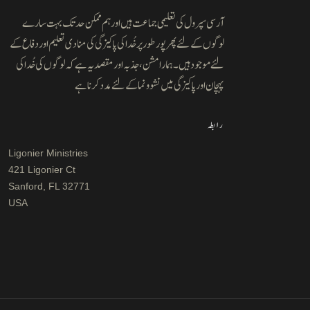
آرسی سپرول کی تعلیمی جماعت ہیں اور ہم ممکن حد تک بہت سارے
لوگوں کے لئے پھر پور طور پر خُدا کی پاکیزگی کی منادی تعلیم اور دفاع کے
لئے موجود ہیں۔ ہمارا مشن ، جذبہ اور مقصد یہ ہے کہ لوگوں کی خُدا کی
پہچان اور پاکیزگی میں نشوونما کے لئے مدد کرنا ہے
رابطہ
Ligonier Ministries
421 Ligonier Ct
Sanford, FL 32771
USA