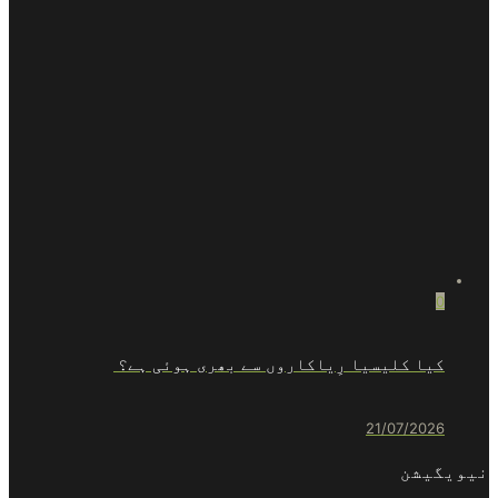
0
کیا کلیسیا رِیاکاروں سے بھری ہوئی ہے؟
21/07/2026
نیویگیشن