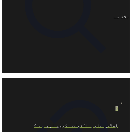
بلاگ سے
0
اِصلاحی علم ِ النجات کیوں اہم ہے ؟