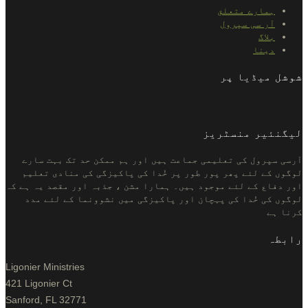
ہمارے متعلق
آر سی سپرول
بلاگ
دینا
شوشل میڈیا پر
لیگنئیر منسٹریز
آرسی سپرول کی تعلیمی جماعت ہیں اور ہم ممکن حد تک بہت سارے
لوگوں کے لئے پھر پور طور پر خُدا کی پاکیزگی کی منادی تعلیم
اور دفاع کے لئے موجود ہیں۔ ہمارا مشن ، جذبہ اور مقصد یہ ہے کہ
لوگوں کی خُدا کی پہچان اور پاکیزگی میں نشوونما کے لئے مدد
کرنا ہے
رابطہ
Ligonier Ministries
421 Ligonier Ct
Sanford, FL 32771