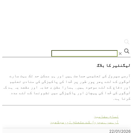
✕
لیگنئیر کا بلاگ
آرسی سپرول کی تعلیمی جماعت ہیں اور ہم ممکن حد تک بہت سارے
لوگوں کے لئے پھر پور طور پر خُدا کی پاکیزگی کی منادی تعلیم
اور دفاع کے لئے موجود ہیں۔ ہمارا مشن ، جذبہ اور مقصد یہ ہے کہ
لوگوں کی خُدا کی پہچان اور پاکیزگی میں نشوونما کے لئے مدد
کرنا ہے۔
تمام مضامین
آر۔سی ۔سپرول کے متعلق اورسیکھیں
22/01/2026